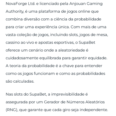
NovaForge Ltd. e licenciado pela Anjouan Gaming
Authority, é uma plataforma de jogos online que
combina diversão com a ciência da probabilidade
para criar uma experiência única. Com mais de uma
vasta coleção de jogos, incluindo slots, jogos de mesa,
cassino ao vivo e apostas esportivas, o SupaBet
oferece um cenário onde a aleatoriedade é
cuidadosamente equilibrada para garantir equidade.
A teoria da probabilidade é a chave para entender
como os jogos funcionam e como as probabilidades
são calculadas.
Nas slots do SupaBet, a imprevisibilidade é
assegurada por um Gerador de Números Aleatórios
(RNG), que garante que cada giro seja independente.