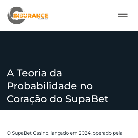
About Us
Our Pro
Contact Us
A Teoria da
Probabilidade no
Coração do SupaBet
O SupaBet Casino, lançado em 2024, operado pela