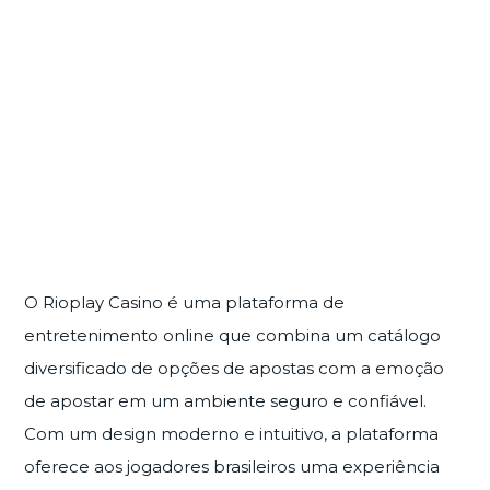
O Rioplay Casino é uma plataforma de
entretenimento online que combina um catálogo
diversificado de opções de apostas com a emoção
de apostar em um ambiente seguro e confiável.
Com um design moderno e intuitivo, a plataforma
oferece aos jogadores brasileiros uma experiência