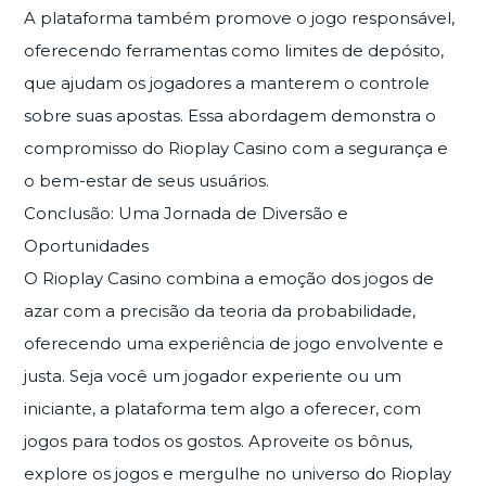
A plataforma também promove o jogo responsável,
oferecendo ferramentas como limites de depósito,
que ajudam os jogadores a manterem o controle
sobre suas apostas. Essa abordagem demonstra o
compromisso do Rioplay Casino com a segurança e
o bem-estar de seus usuários.
Conclusão: Uma Jornada de Diversão e
Oportunidades
O Rioplay Casino combina a emoção dos jogos de
azar com a precisão da teoria da probabilidade,
oferecendo uma experiência de jogo envolvente e
justa. Seja você um jogador experiente ou um
iniciante, a plataforma tem algo a oferecer, com
jogos para todos os gostos. Aproveite os bônus,
explore os jogos e mergulhe no universo do Rioplay