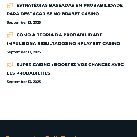
ESTRATÉGIAS BASEADAS EM PROBABILIDADE
PARA DESTACAR-SE NO BR4BET CASINO
September 13, 2025
COMO A TEORIA DA PROBABILIDADE
IMPULSIONA RESULTADOS NO 4PLAYBET CASINO
September 13, 2025
SUPER CASINO : BOOSTEZ VOS CHANCES AVEC
LES PROBABILITÉS
September 13, 2025