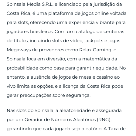
Spinsala Media S.R.L. e licenciado pela jurisdição da
Costa Rica, é uma plataforma de jogos online voltada
para slots, oferecendo uma experiência vibrante para
jogadores brasileiros. Com um catálogo de centenas
de títulos, incluindo slots de vídeo, jackpots e jogos
Megaways de provedores como Relax Gaming, o
Spinsala foca em diversão, com a matemática da
probabilidade como base para garantir equidade. No
entanto, a ausência de jogos de mesa e cassino ao
vivo limita as opções, e a licença da Costa Rica pode
gerar preocupações sobre segurança.
Nas slots do Spinsala, a aleatoriedade é assegurada
por um Gerador de Números Aleatórios (RNG),
garantindo que cada jogada seja aleatório. A Taxa de