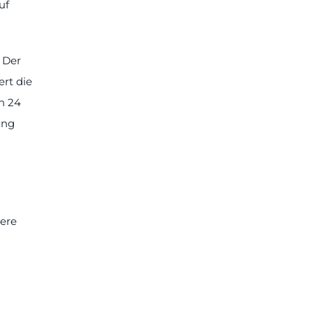
uf
 Der
rt die
n 24
ung
here