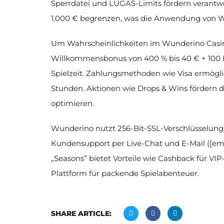
Sperrdatei und LUGAS-Limits fördern verantwo
1.000 € begrenzen, was die Anwendung von Wa
Um Wahrscheinlichkeiten im Wunderino Casino 
Willkommensbonus von 400 % bis 40 € + 100 Fr
Spielzeit. Zahlungsmethoden wie Visa ermögl
Stunden. Aktionen wie Drops & Wins fördern d
optimieren.
Wunderino nutzt 256-Bit-SSL-Verschlüsselung,
Kundensupport per Live-Chat und E-Mail ([ema
„Seasons” bietet Vorteile wie Cashback für VIP
Plattform für packende Spielabenteuer.
SHARE ARTICLE: