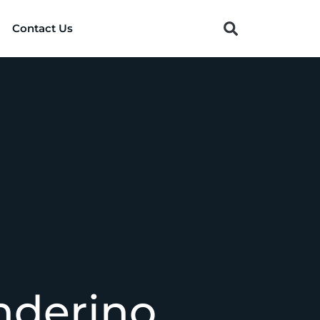
Contact Us
nderino