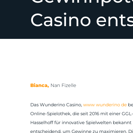
Casino ent
Bianca,
Nan Fizelle
Das Wunderino Casino,
www wunderino de
be
Online-Spielothek, die seit 2016 mit einer GG
Hasselhoff für innovative Spielwelten bekannt 
entscheidend, um Gewinne zu maximieren. Diese