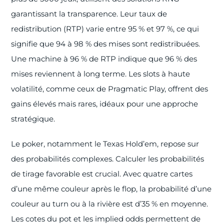
garantissant la transparence. Leur taux de
redistribution (RTP) varie entre 95 % et 97 %, ce qui
signifie que 94 à 98 % des mises sont redistribuées.
Une machine à 96 % de RTP indique que 96 % des
mises reviennent à long terme. Les slots à haute
volatilité, comme ceux de Pragmatic Play, offrent des
gains élevés mais rares, idéaux pour une approche
stratégique.
Le poker, notamment le Texas Hold’em, repose sur
des probabilités complexes. Calculer les probabilités
de tirage favorable est crucial. Avec quatre cartes
d’une même couleur après le flop, la probabilité d’une
couleur au turn ou à la rivière est d’35 % en moyenne.
Les cotes du pot et les implied odds permettent de