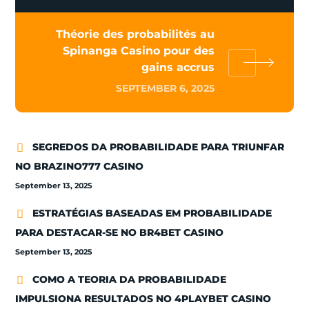
Théorie des probabilités au
Spinanga Casino pour des
gains accrus
SEPTEMBER 6, 2025
SEGREDOS DA PROBABILIDADE PARA TRIUNFAR
NO BRAZINO777 CASINO
September 13, 2025
ESTRATÉGIAS BASEADAS EM PROBABILIDADE
PARA DESTACAR-SE NO BR4BET CASINO
September 13, 2025
COMO A TEORIA DA PROBABILIDADE
IMPULSIONA RESULTADOS NO 4PLAYBET CASINO