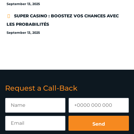
September 13, 2025
SUPER CASINO : BOOSTEZ VOS CHANCES AVEC
LES PROBABILITÉS
September 13, 2025
Request a Call-Back
Send