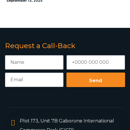
September 13, 2025
Request a Call-Back
Send
Plot 173, Unit 7B Gaborone International