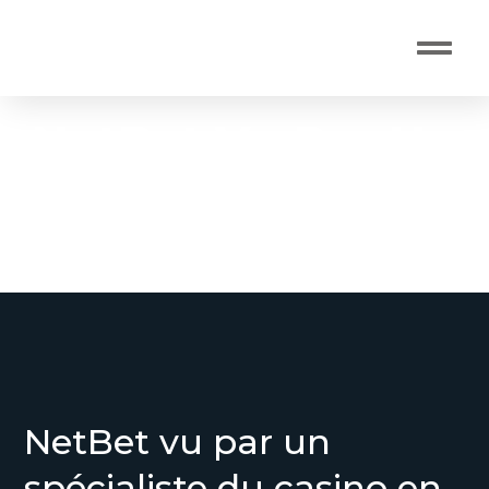
Our Pro
Contact Us
NetBet Vu Par Un
Spécialiste Du
Casino En Ligne
NetBet vu par un
spécialiste du casino en