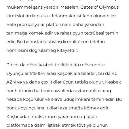
mükəmməl şans yaradır. Məsələn, Gates of Olympus
kimi slotlarda pulsuz fırlanmalar istifadə oluna bilər.
Belə promosiyalar platformanı daha yaxından
tanımağa kömək edir və rahat oyun təcrübəsi təmin
edir. Bu bonusları aktivləşdirmək üçün telefon
nömrəsini doğrulamaq kifayətdir.
Pinco-da dövri kəşbek təklifləri də mövcuddur.
Oyunçular 5%-10% arası kəşbek ala bilərlər, bu da 40
AZN və ya daha çox itkilər üçün tətbiq olunur. Kəşbek
hər həftənin həftənin əvvəlində avtomatik olaraq
hesaba köçürülür və əlavə uduş imkanı təmin edir. Bu
bonus oyunçulara itkiləri azaltmağa kömək edir.
Kəşbekdən maksimum yararlanmaq üçün
platformada daimi iştirak etmək tövsiyə olunur.