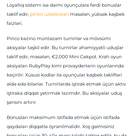
Loyallıq sistemi isə daimi oyunçulara fərdi bonuslar
təklif edir,
pinko uzbekistan
məsələn, yüksək kəşbek
faizləri.
Pinco kazino müntəzəm turnirlər və mövsümi
aksiyalar təşkil edir. Bu turnirlər əhəmiyyətli uduşlar
təklif edir, məsələn, €2,000 Mini Cekpot. Krah oyun
aksiyaları RubyPlay kimi provayderlərin oyunlarında
keçirilir. Xüsusi kodlar ilə oyunçular kəşbek təklifləri
əldə edə bilərlər. Turnirlərdə iştirak etmək üçün aktiv
iştiraka diqqət yetirmək lazımdır. Bu aksiyalar uduş
şansını artırır.
Bonusları maksimum istifadə etmək üçün istifadə
qaydaları diqqətlə öyrənilməlidir. Xoş gəlmisiniz
bonusları üçün 30-40x mərc tələbi tətbiq edilir, bu da