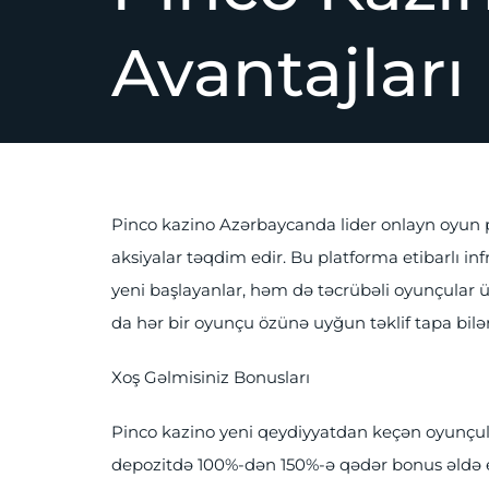
Avantajları
Pinco kazino Azərbaycanda lider onlayn oyun p
aksiyalar təqdim edir. Bu platforma etibarlı in
yeni başlayanlar, həm də təcrübəli oyunçular üç
da hər bir oyunçu özünə uyğun təklif tapa bilər
Xoş Gəlmisiniz Bonusları
Pinco kazino yeni qeydiyyatdan keçən oyunçular 
depozitdə 100%-dən 150%-ə qədər bonus əldə