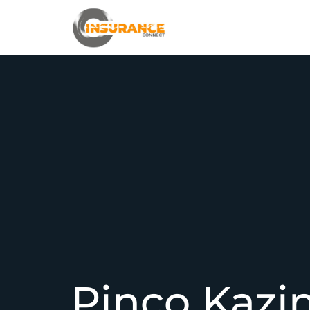
Pinco Kazin