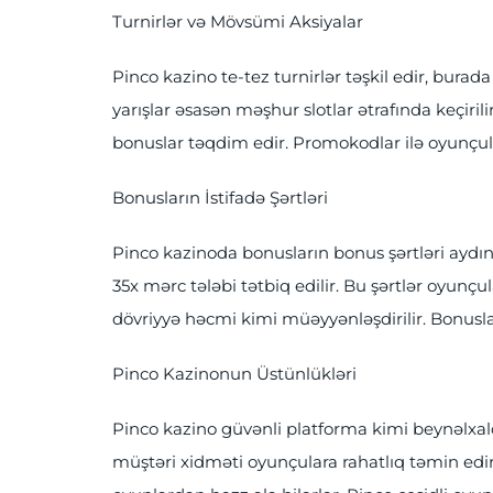
Turnirlər və Mövsümi Aksiyalar
Pinco kazino te-tez turnirlər təşkil edir, bur
yarışlar əsasən məşhur slotlar ətrafında keçir
bonuslar təqdim edir. Promokodlar ilə oyunçular
Bonusların İstifadə Şərtləri
Pinco kazinoda bonusların bonus şərtləri aydı
35x mərc tələbi tətbiq edilir. Bu şərtlər oyun
dövriyyə həcmi kimi müəyyənləşdirilir. Bonuslar
Pinco Kazinonun Üstünlükləri
Pinco kazino güvənli platforma kimi beynəlxalq l
müştəri xidməti oyunçulara rahatlıq təmin edir