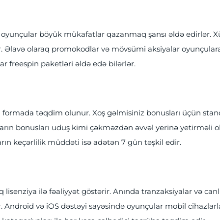
ada oyunçular böyük mükafatlar qazanmaq şansı əldə edirlər. X
ilir. Əlavə olaraq promokodlar və mövsümi aksiyalar oyunçular
 freespin paketləri əldə edə bilərlər.
n formada təqdim olunur. Xoş gəlmisiniz bonusları üçün stan
çuların bonusları uduş kimi çəkməzdən əvvəl yerinə yetirməli 
ın keçərlilik müddəti isə adətən 7 gün təşkil edir.
isenziya ilə fəaliyyət göstərir. Anında tranzaksiyalar və canl
. Android və iOS dəstəyi sayəsində oyunçular mobil cihazlarl