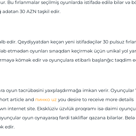
r. Bu fırlanmalar seçilmiş oyunlarda istifadə edilə bilər və 
adətən 30 AZN təşkil edir.
lb edir. Qeydiyyatdan keçən yeni istifadəçilər 30 pulsuz fırl
tələb etmədən oyunları sınaqdan keçirmək üçün unikal yol yar
rməyə kömək edir və oyunçulara etibarlı başlanğıc təqdim ed
ulara oyun təcrübəsini yaxşılaşdırmağa imkan verir. Oyunçular
short article and
пинко uz
you desire to receive more details
own internet site. Eksklüziv üzvlük proqramı isə daimi oyunçu
oyunçular oyun oynayaraq fərdi təkliflər qazana bilərlər. Belə
k edir.