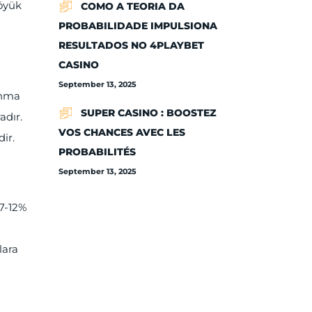
böyük
COMO A TEORIA DA
PROBABILIDADE IMPULSIONA
RESULTADOS NO 4PLAYBET
CASINO
September 13, 2025
anma
SUPER CASINO : BOOSTEZ
adır.
VOS CHANCES AVEC LES
ir.
PROBABILITÉS
September 13, 2025
 7-12%
lara