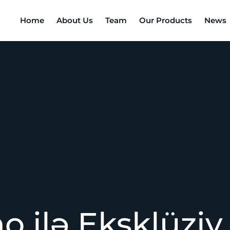
Home
About Us
Team
Our Products
News
o ilə Eksklüzi