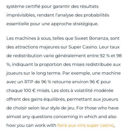
système certifié pour garantir des résultats
imprévisibles, rendant l’analyse des probabilités
essentielle pour une approche stratégique.
Les machines à sous, telles que Sweet Bonanza, sont
des attractions majeures sur Super Casino. Leur taux
de redistribution varie généralement entre 92 % et 98
%, indiquant la proportion des mises redistribuée aux
joueurs sur le long terme. Par exemple, une machine
avec un RTP de 96 % retourne environ 96 € pour
chaque 100 € misés. Les slots à volatilité modérée
offrent des gains équilibrés, permettant aux joueurs
de choisir selon leur style de jeu. For those who have
almost any questions concerning in which and also
how you can work with
foire aux vins super casino
,