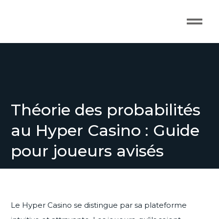
Our Pro
Contact Us
Théorie des probabilités
au Hyper Casino : Guide
pour joueurs avisés
Le Hyper Casino se distingue par sa plateforme