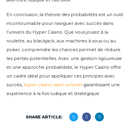
En conclusion, la théorie des probabilités est un outil
incontournable pour naviguer avec succès dans
l’univers du Hyper Casino. Que vous jouiez à la
roulette, au blackjack, aux machines à sous ou au
poker, comprendre les chances permet de réduire
les pertes potentielles. Avec une gestion rigoureuse
et une approche probabiliste, le Hyper Casino offre
un cadre idéal pour appliquer ces principes avec
succès,
hyper casino saint-victoret
garantissant une
expérience à la fois ludique et stratégique.
SHARE ARTICLE: