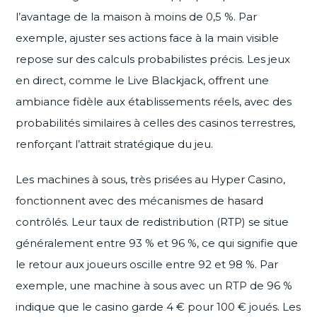
l’avantage de la maison à moins de 0,5 %. Par
exemple, ajuster ses actions face à la main visible
repose sur des calculs probabilistes précis. Les jeux
en direct, comme le Live Blackjack, offrent une
ambiance fidèle aux établissements réels, avec des
probabilités similaires à celles des casinos terrestres,
renforçant l’attrait stratégique du jeu.
Les machines à sous, très prisées au Hyper Casino,
fonctionnent avec des mécanismes de hasard
contrôlés. Leur taux de redistribution (RTP) se situe
généralement entre 93 % et 96 %, ce qui signifie que
le retour aux joueurs oscille entre 92 et 98 %. Par
exemple, une machine à sous avec un RTP de 96 %
indique que le casino garde 4 € pour 100 € joués. Les