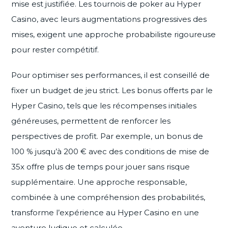
mise est justifiée. Les tournois de poker au Hyper
Casino, avec leurs augmentations progressives des
mises, exigent une approche probabiliste rigoureuse
pour rester compétitif.
Pour optimiser ses performances, il est conseillé de
fixer un budget de jeu strict. Les bonus offerts par le
Hyper Casino, tels que les récompenses initiales
généreuses, permettent de renforcer les
perspectives de profit. Par exemple, un bonus de
100 % jusqu’à 200 € avec des conditions de mise de
35x offre plus de temps pour jouer sans risque
supplémentaire. Une approche responsable,
combinée à une compréhension des probabilités,
transforme l’expérience au Hyper Casino en une
aventure ludique et calculée.