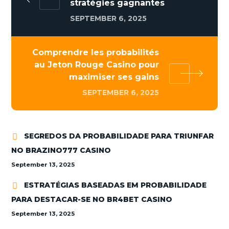
stratégies gagnantes
SEPTEMBER 6, 2025
Comprendre les probabilités
au Jeton Rouge Casino pour
maximiser ses gains
SEPTEMBER 6, 2025
SEGREDOS DA PROBABILIDADE PARA TRIUNFAR
NO BRAZINO777 CASINO
September 13, 2025
ESTRATÉGIAS BASEADAS EM PROBABILIDADE
PARA DESTACAR-SE NO BR4BET CASINO
September 13, 2025