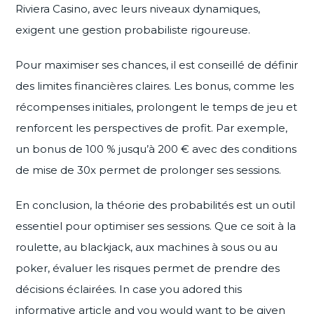
Riviera Casino, avec leurs niveaux dynamiques,
exigent une gestion probabiliste rigoureuse.
Pour maximiser ses chances, il est conseillé de définir
des limites financières claires. Les bonus, comme les
récompenses initiales, prolongent le temps de jeu et
renforcent les perspectives de profit. Par exemple,
un bonus de 100 % jusqu’à 200 € avec des conditions
de mise de 30x permet de prolonger ses sessions.
En conclusion, la théorie des probabilités est un outil
essentiel pour optimiser ses sessions. Que ce soit à la
roulette, au blackjack, aux machines à sous ou au
poker, évaluer les risques permet de prendre des
décisions éclairées. In case you adored this
informative article and you would want to be given