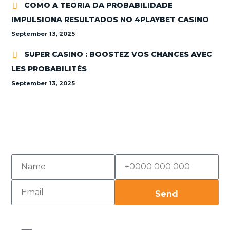
COMO A TEORIA DA PROBABILIDADE
IMPULSIONA RESULTADOS NO 4PLAYBET CASINO
September 13, 2025
SUPER CASINO : BOOSTEZ VOS CHANCES AVEC
LES PROBABILITÉS
September 13, 2025
Request a Call-Back
Send