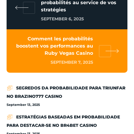
probabilités au service de vos
stratégies
SEPTEMBER 6, 2025
Comment les probabilités
boostent vos performances au
Ruby Vegas Casino
SEPTEMBER 7, 2025
SEGREDOS DA PROBABILIDADE PARA TRIUNFAR
NO BRAZINO777 CASINO
September 13, 2025
ESTRATÉGIAS BASEADAS EM PROBABILIDADE
PARA DESTACAR-SE NO BR4BET CASINO
September 13, 2025