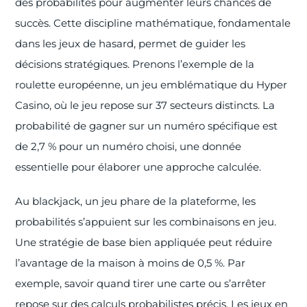
des probabilités pour augmenter leurs chances de
succès. Cette discipline mathématique, fondamentale
dans les jeux de hasard, permet de guider les
décisions stratégiques. Prenons l’exemple de la
roulette européenne, un jeu emblématique du Hyper
Casino, où le jeu repose sur 37 secteurs distincts. La
probabilité de gagner sur un numéro spécifique est
de 2,7 % pour un numéro choisi, une donnée
essentielle pour élaborer une approche calculée.
Au blackjack, un jeu phare de la plateforme, les
probabilités s’appuient sur les combinaisons en jeu.
Une stratégie de base bien appliquée peut réduire
l’avantage de la maison à moins de 0,5 %. Par
exemple, savoir quand tirer une carte ou s’arrêter
repose sur des calculs probabilistes précis. Les jeux en