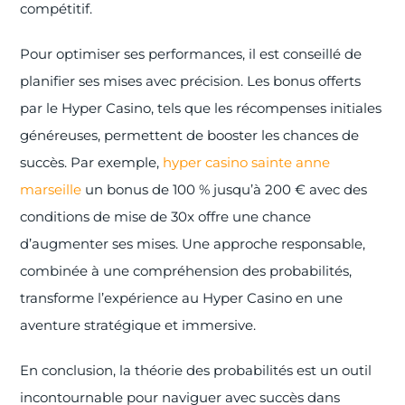
compétitif.
Pour optimiser ses performances, il est conseillé de
planifier ses mises avec précision. Les bonus offerts
par le Hyper Casino, tels que les récompenses initiales
généreuses, permettent de booster les chances de
succès. Par exemple,
hyper casino sainte anne
marseille
un bonus de 100 % jusqu’à 200 € avec des
conditions de mise de 30x offre une chance
d’augmenter ses mises. Une approche responsable,
combinée à une compréhension des probabilités,
transforme l’expérience au Hyper Casino en une
aventure stratégique et immersive.
En conclusion, la théorie des probabilités est un outil
incontournable pour naviguer avec succès dans