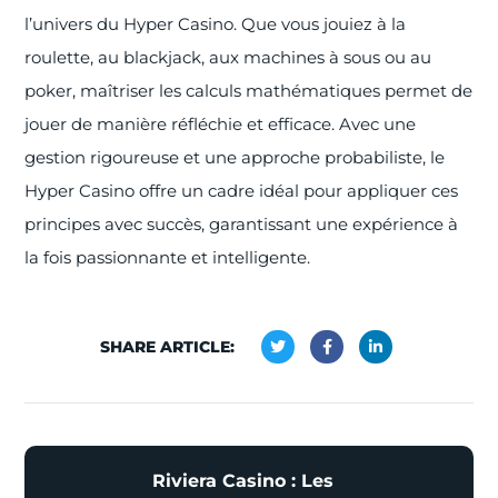
l’univers du Hyper Casino. Que vous jouiez à la
roulette, au blackjack, aux machines à sous ou au
poker, maîtriser les calculs mathématiques permet de
jouer de manière réfléchie et efficace. Avec une
gestion rigoureuse et une approche probabiliste, le
Hyper Casino offre un cadre idéal pour appliquer ces
principes avec succès, garantissant une expérience à
la fois passionnante et intelligente.
SHARE ARTICLE:
Riviera Casino : Les