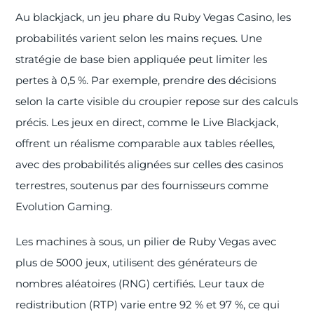
Au blackjack, un jeu phare du Ruby Vegas Casino, les
probabilités varient selon les mains reçues. Une
stratégie de base bien appliquée peut limiter les
pertes à 0,5 %. Par exemple, prendre des décisions
selon la carte visible du croupier repose sur des calculs
précis. Les jeux en direct, comme le Live Blackjack,
offrent un réalisme comparable aux tables réelles,
avec des probabilités alignées sur celles des casinos
terrestres, soutenus par des fournisseurs comme
Evolution Gaming.
Les machines à sous, un pilier de Ruby Vegas avec
plus de 5000 jeux, utilisent des générateurs de
nombres aléatoires (RNG) certifiés. Leur taux de
redistribution (RTP) varie entre 92 % et 97 %, ce qui