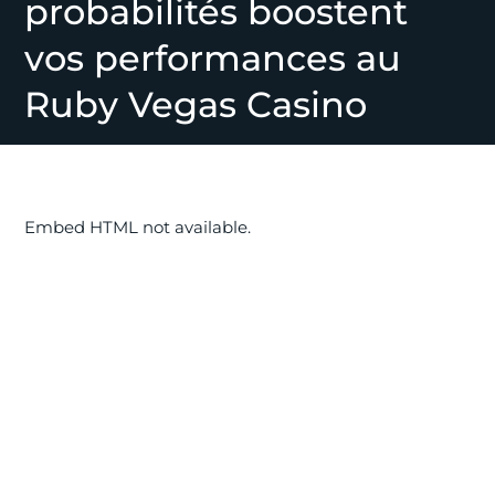
probabilités boostent
vos performances au
Ruby Vegas Casino
Embed HTML not available.