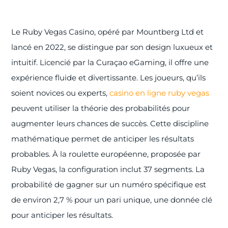
Le Ruby Vegas Casino, opéré par Mountberg Ltd et
lancé en 2022, se distingue par son design luxueux et
intuitif. Licencié par la Curaçao eGaming, il offre une
expérience fluide et divertissante. Les joueurs, qu’ils
soient novices ou experts,
casino en ligne ruby vegas
peuvent utiliser la théorie des probabilités pour
augmenter leurs chances de succès. Cette discipline
mathématique permet de anticiper les résultats
probables. À la roulette européenne, proposée par
Ruby Vegas, la configuration inclut 37 segments. La
probabilité de gagner sur un numéro spécifique est
de environ 2,7 % pour un pari unique, une donnée clé
pour anticiper les résultats.