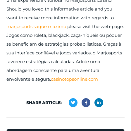
uma experiência vitoriosa no Marjosports Casino.
Should you loved this informative article and you
want to receive more information with regards to
marjosports saque maximo
please visit the web-page.
Jogos como roleta, blackjack, caça-níqueis ou pôquer
se beneficiam de estratégias probabilísticas. Graças à
sua interface confiável e jogos variados, o Marjosports
favorece estratégias calculadas. Adote uma
abordagem consciente para uma aventura
envolvente e segura.
casinotopsonline.com
SHARE ARTICLE: