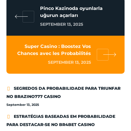
Pinco Kazinoda oyunlarla
uğurun açarları
SEPTEMBER 13, 2025
Super Casino : Boostez Vos
Chances avec les Probabilités
SEPTEMBER 13, 2025
SEGREDOS DA PROBABILIDADE PARA TRIUNFAR
NO BRAZINO777 CASINO
September 13, 2025
ESTRATÉGIAS BASEADAS EM PROBABILIDADE
PARA DESTACAR-SE NO BR4BET CASINO