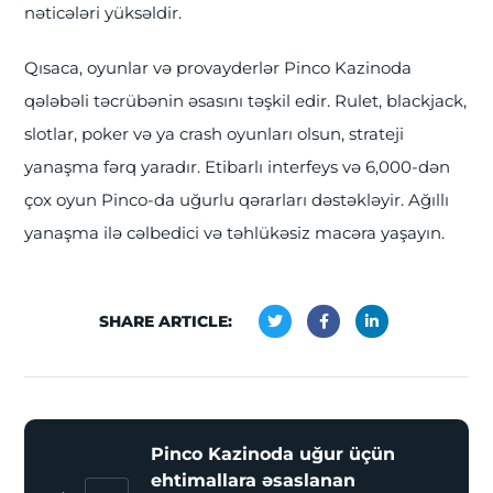
nəticələri yüksəldir.
Qısaca, oyunlar və provayderlər Pinco Kazinoda
qələbəli təcrübənin əsasını təşkil edir. Rulet, blackjack,
slotlar, poker və ya crash oyunları olsun, strateji
yanaşma fərq yaradır. Etibarlı interfeys və 6,000-dən
çox oyun Pinco-da uğurlu qərarları dəstəkləyir. Ağıllı
yanaşma ilə cəlbedici və təhlükəsiz macəra yaşayın.
SHARE ARTICLE:
Pinco Kazinoda uğur üçün
ehtimallara əsaslanan