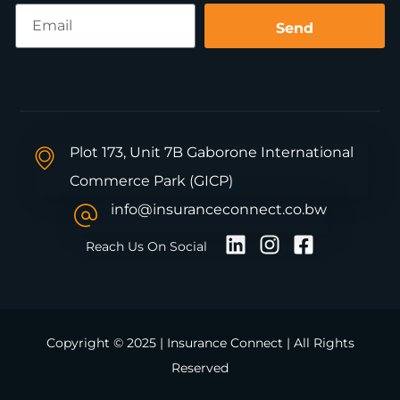
Send
Plot 173, Unit 7B Gaborone International
Commerce Park (GICP)
info@insuranceconnect.co.bw
Reach Us On Social
Copyright © 2025 | Insurance Connect | All Rights
Reserved